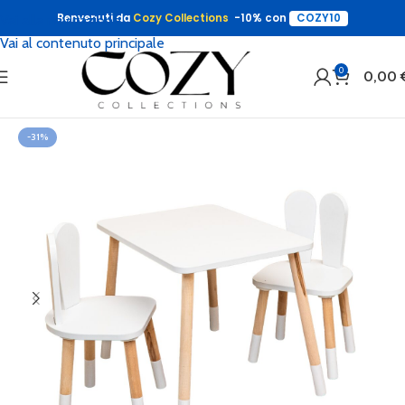
Benvenuti da
Cozy Collections
-10% con
COZY10
Vai alla navigazione
Vai al contenuto principale
0
0,00
-31%