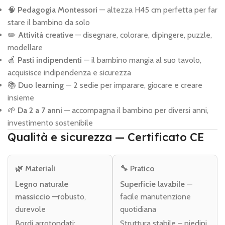
🧠
Pedagogia Montessori
— altezza H45 cm perfetta per far
stare il bambino da solo
✏️
Attività creative
— disegnare, colorare, dipingere, puzzle,
modellare
🍎
Pasti indipendenti
— il bambino mangia al suo tavolo,
acquisisce indipendenza e sicurezza
📚
Duo learning
— 2 sedie per imparare, giocare e creare
insieme
🌱
Da 2 a 7 anni
— accompagna il bambino per diversi anni,
investimento sostenibile
Qualità e sicurezza — Certificato CE
🌿 Materiali
🔧 Pratico
Legno naturale
Superficie lavabile
—
massiccio
—robusto,
facile manutenzione
durevole
quotidiana
Bordi arrotondati:
Struttura stabile – piedini