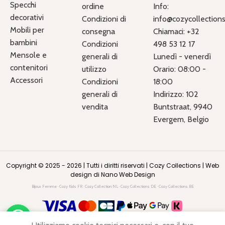
Specchi
ordine
Info:
decorativi
Condizioni di
info@cozycollections.
Mobili per
consegna
Chiamaci: +32
bambini
Condizioni
498 53 12 17
Mensole e
generali di
Lunedì - venerdì
contenitori
utilizzo
Orario: 08:00 -
Accessori
Condizioni
18:00
generali di
Indirizzo: 102
vendita
Buntstraat, 9940
Evergem, Belgio
Copyright © 2025 - 2026 | Tutti i diritti riservati |
Cozy Collections
|
Web
design di Nano Web Design
Bijoux Femme
·
Cozy Kids FR
·
Cozy Collection NL
·
Cozy Collections DE
·
Cozy Collections BE
Set tavolo