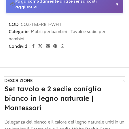
Paga comodamente a rate senza costi
💳
▼
aggiuntivi
3 o 4 rate senza costi aggiuntivi
COD:
COZ-TBL-RBT-WHT
Da 30 € di acquisto
Categorie:
Mobili per bambini
,
Tavoli e sedie per
bambini
💡
Come funziona:
Scegli alla pagina di pagamento
PayPal
e seleziona il piano di pagamento.
Condividi:
3 o 4 rate con Klarna
Semplice e sicuro
💡
Come funziona:
Scegli alla pagina di pagamento
Klarna
DESCRIZIONE
e imposta le rate mensili.
Set tavolo e 2 sedie coniglio
bianco in legno naturale |
🔒 Pagamento sicuro
•
Nessun costo nascosto
Montessori
L’eleganza del bianco e il calore del legno naturale uniti in un