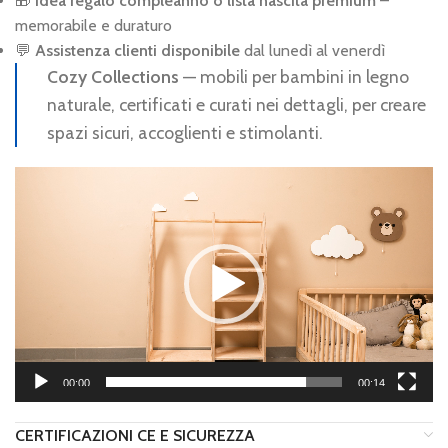
🎁
Idea regalo compleanno o lista nascita premium
–
memorabile e duraturo
💬
Assistenza clienti disponibile
dal lunedì al venerdì
Cozy Collections
— mobili per bambini in legno
naturale, certificati e curati nei dettagli, per creare
spazi sicuri, accoglienti e stimolanti.
Video
Player
00:00
00:14
CERTIFICAZIONI CE E SICUREZZA