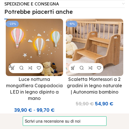
SPEDIZIONE E CONSEGNA
Potrebbe piacerti anche
-23%
-8%
Luce notturna
Scaletta Montessori a 2
mongolfiera Cappadocia
gradini in legno naturale
LED in legno dipinto a
| Autonomia bambino
mano
59,90
€
54,90
€
39,90
€
99,70
€
-