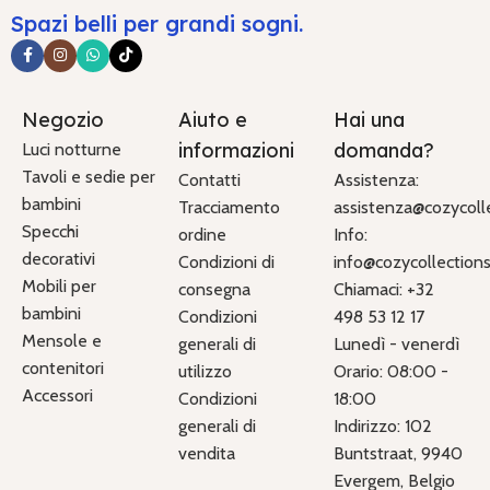
Spazi belli per grandi sogni.
Negozio
Aiuto e
Hai una
informazioni
domanda?
Luci notturne
Tavoli e sedie per
Contatti
Assistenza:
bambini
Tracciamento
assistenza@cozycolle
Specchi
ordine
Info:
decorativi
Condizioni di
info@cozycollections.
Mobili per
consegna
Chiamaci: +32
bambini
Condizioni
498 53 12 17
Mensole e
generali di
Lunedì - venerdì
contenitori
utilizzo
Orario: 08:00 -
Accessori
Condizioni
18:00
generali di
Indirizzo: 102
vendita
Buntstraat, 9940
Evergem, Belgio