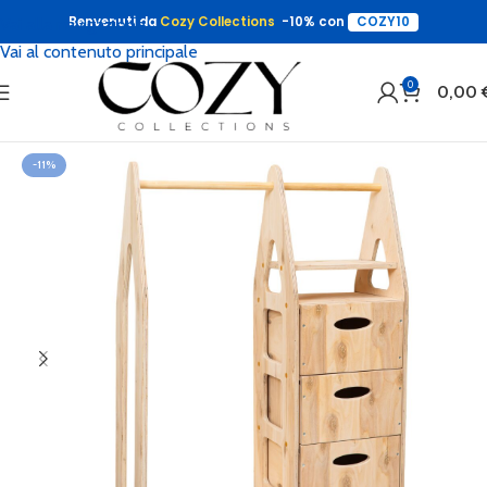
Benvenuti da
Cozy Collections
-10% con
COZY10
Vai alla navigazione
Vai al contenuto principale
0
0,00
-11%