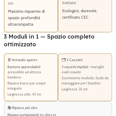
trattato
cm
Ecologico, durevole,
Massimo risparmio di
certificato CEC
spazio: profondità
ultracompatta
3 Moduli in 1 — Spazio completo
ottimizzato
👗 Armadio aperto
🗂️ 3 Cassetti
Bastone appendiabiti
3 cassetti impilati
—maniglie
accessibile ad altezza
ovali scavate
bambino
Scorrimento morbido, facile da
Ripiano basso per scarpe
maneggiare per i bambini
integrato
Larghezza: 35 cm
Larghezza utile: 43 cm
📚 Ripiano più alto
Ripiano portaoggetti
en altezza