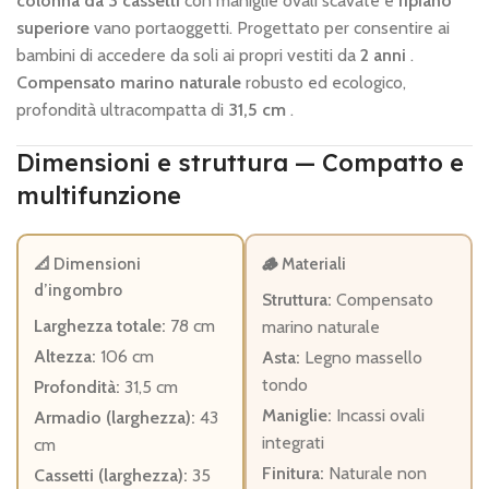
colonna da 3 cassetti
con maniglie ovali scavate e
ripiano
superiore
vano portaoggetti. Progettato per consentire ai
bambini di accedere da soli ai propri vestiti da
2 anni
.
Compensato marino naturale
robusto ed ecologico,
profondità ultracompatta di
31,5 cm
.
Dimensioni e struttura — Compatto e
multifunzione
📐 Dimensioni
🪵 Materiali
d’ingombro
Struttura:
Compensato
Larghezza totale:
78 cm
marino naturale
Altezza:
106 cm
Asta:
Legno massello
tondo
Profondità:
31,5 cm
Maniglie:
Incassi ovali
Armadio (larghezza):
43
integrati
cm
Finitura:
Naturale non
Cassetti (larghezza):
35