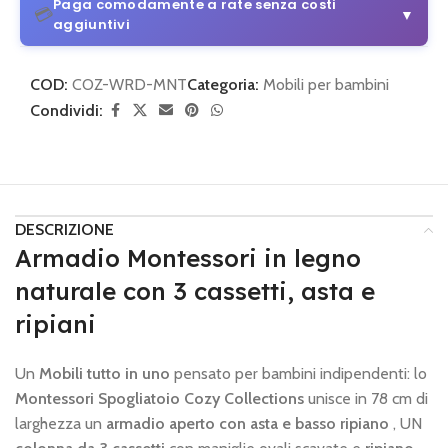
Paga comodamente a rate senza costi
💳
▼
aggiuntivi
3 o 4 rate senza costi aggiuntivi
COD:
COZ-WRD-MNT
Categoria:
Mobili per bambini
Da 30 € di acquisto
Condividi:
💡
Come funziona:
Scegli alla pagina di pagamento
PayPal
e seleziona il piano di pagamento.
3 o 4 rate con Klarna
DESCRIZIONE
Semplice e sicuro
Armadio Montessori in legno
💡
Come funziona:
Scegli alla pagina di pagamento
Klarna
naturale con 3 cassetti, asta e
e imposta le rate mensili.
ripiani
🔒 Pagamento sicuro
•
Nessun costo nascosto
Un
Mobili tutto in uno
pensato per bambini indipendenti: lo
Montessori Spogliatoio Cozy Collections
unisce in 78 cm di
larghezza un
armadio aperto con asta e basso ripiano
, UN