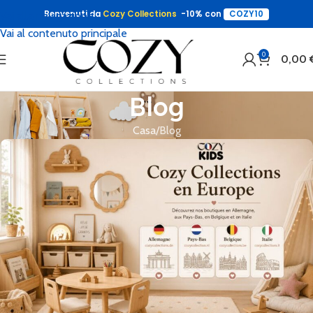
Benvenuti da
Cozy Collections
-10% con
COZY10
Vai alla navigazione
Vai al contenuto principale
0
0,00
Blog
Casa
Blog