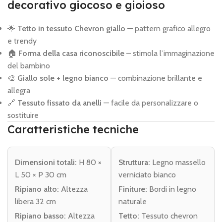
decorativo giocoso e gioioso
🌟
Tetto in tessuto Chevron giallo
— pattern grafico allegro
e trendy
🏠
Forma della casa riconoscibile
– stimola l’immaginazione
del bambino
🎨
Giallo sole + legno bianco
— combinazione brillante e
allegra
🔗
Tessuto fissato da anelli
— facile da personalizzare o
sostituire
Caratteristiche tecniche
Dimensioni totali:
H 80 ×
Struttura:
Legno massello
L 50 × P 30 cm
verniciato bianco
Ripiano alto:
Altezza
Finiture:
Bordi in legno
libera 32 cm
naturale
Ripiano basso:
Altezza
Tetto:
Tessuto chevron