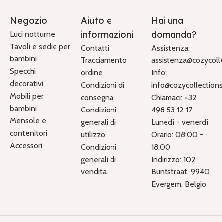
Negozio
Aiuto e
Hai una
informazioni
domanda?
Luci notturne
Tavoli e sedie per
Contatti
Assistenza:
bambini
Tracciamento
assistenza@cozycolle
Specchi
ordine
Info:
decorativi
Condizioni di
info@cozycollections.
Mobili per
consegna
Chiamaci: +32
bambini
Condizioni
498 53 12 17
Mensole e
generali di
Lunedì - venerdì
contenitori
utilizzo
Orario: 08:00 -
Accessori
Condizioni
18:00
generali di
Indirizzo: 102
vendita
Buntstraat, 9940
Evergem, Belgio