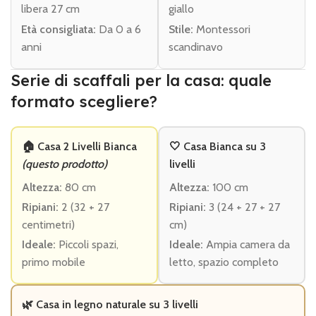
libera 27 cm
giallo
Età consigliata:
Da 0 a 6
Stile:
Montessori
anni
scandinavo
Serie di scaffali per la casa: quale
formato scegliere?
🏠 Casa 2 Livelli Bianca
🤍 Casa Bianca su 3
(questo prodotto)
livelli
Altezza:
80 cm
Altezza:
100 cm
Ripiani:
2 (32 + 27
Ripiani:
3 (24 + 27 + 27
centimetri)
cm)
Ideale:
Piccoli spazi,
Ideale:
Ampia camera da
primo mobile
letto, spazio completo
🌿 Casa in legno naturale su 3 livelli