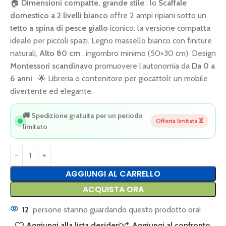
🏠
Dimensioni compatte, grande stile
: lo
Scaffale
domestico a 2 livelli bianco
offre 2 ampi ripiani sotto un
tetto a spina di pesce giallo
iconico: la versione compatta
ideale per piccoli spazi. Legno massello bianco con finiture
naturali,
Alto 80 cm
, ingombro minimo (50×30 cm). Design
Montessori scandinavo
promuovere l’autonomia da
Da 0 a
6 anni
. 🌟 Libreria o contenitore per giocattoli: un mobile
divertente ed elegante.
🚚 Spedizione gratuita per un periodo
Offerta limitata ⏳
limitato
AGGIUNGI AL CARRELLO
ACQUISTA ORA
12
persone stanno guardando questo prodotto ora!
Aggiungi alla lista desideri
Aggiungi al confronto