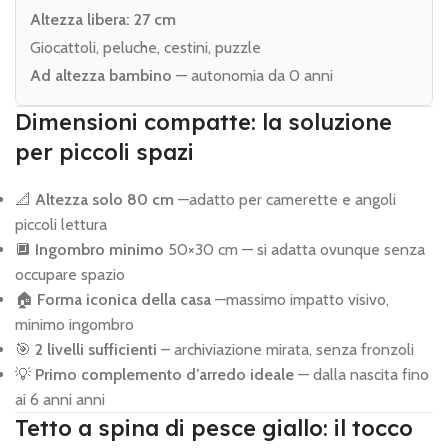
Altezza libera: 27 cm
Giocattoli, peluche, cestini, puzzle
Ad altezza bambino
— autonomia da 0 anni
Dimensioni compatte: la soluzione
per piccoli spazi
📐
Altezza solo 80 cm
—adatto per camerette e angoli
piccoli lettura
🔲
Ingombro minimo
50×30 cm — si adatta ovunque senza
occupare spazio
🏠
Forma iconica della casa
—massimo impatto visivo,
minimo ingombro
🎯
2 livelli sufficienti
– archiviazione mirata, senza fronzoli
💡
Primo complemento d’arredo ideale
— dalla nascita fino
ai 6 anni anni
Tetto a spina di pesce giallo: il tocco