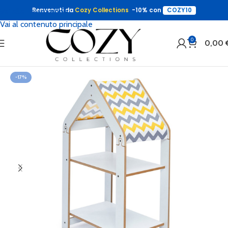
Benvenuti da
Cozy Collections
-10% con
COZY10
Vai alla navigazione
Vai al contenuto principale
0
0,00
-17%