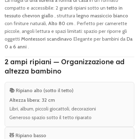
La magia di
una libreria a forma di casa
in un formato
compatto e accessibile: 2 grandi ripiani sotto un
tetto in
tessuto chevron giallo
, struttura
legno massiccio bianco
con finiture naturali,
Alto 80 cm
. Perfetto per camerette
piccole, angoli lettura e spazi limitati: spazio per riporre gli
oggetti
Montessori scandinavo
Elegante per bambini da
Da
0 a 6 anni
.
2 ampi ripiani — Organizzazione ad
altezza bambino
📚 Ripiano alto (sotto il tetto)
Altezza libera: 32 cm
Libri, album, piccoli giocattoli, decorazioni
Generoso spazio sotto il tetto riparato
🧸 Ripiano basso