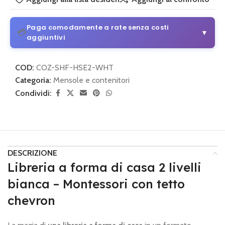
Paga comodamente a rate senza costi
💳
▼
aggiuntivi
3 o 4 rate senza costi aggiuntivi
COD:
COZ-SHF-HSE2-WHT
Da 30 € di acquisto
Categoria:
Mensole e contenitori
Condividi:
💡
Come funziona:
Scegli alla pagina di pagamento
PayPal
e seleziona il piano di pagamento.
3 o 4 rate con Klarna
Semplice e sicuro
DESCRIZIONE
💡
Come funziona:
Scegli alla pagina di pagamento
Klarna
Libreria a forma di casa 2 livelli
e imposta le rate mensili.
bianca – Montessori con tetto
chevron
🔒 Pagamento sicuro
•
Nessun costo nascosto