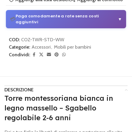
Paga comodamente a rate senza costi
💳
▼
aggiuntivi
3 o 4 rate senza costi aggiuntivi
COD:
COZ-TWR-STD-WW
Da 30 € di acquisto
Categorie:
Accessori
,
Mobili per bambini
Condividi:
💡
Come funziona:
Scegli alla pagina di pagamento
PayPal
e seleziona il piano di pagamento.
3 o 4 rate con Klarna
Semplice e sicuro
DESCRIZIONE
💡
Come funziona:
Scegli alla pagina di pagamento
Klarna
Torre montessoriana bianca in
e imposta le rate mensili.
legno massello – Sgabello
regolabile 2-6 anni
🔒 Pagamento sicuro
•
Nessun costo nascosto