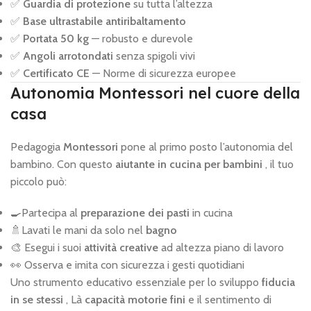
✅
Guardia di protezione
su tutta l’altezza
✅
Base ultrastabile antiribaltamento
✅
Portata 50 kg
— robusto e durevole
✅
Angoli arrotondati
senza spigoli vivi
✅
Certificato CE
— Norme di sicurezza europee
Autonomia Montessori nel cuore della
casa
Pedagogia
Montessori
pone al primo posto l’autonomia del
bambino. Con questo
aiutante in cucina per bambini
, il tuo
piccolo può:
🍳Partecipa al
preparazione dei pasti
in cucina
🚿Lavati le mani da solo nel
bagno
🎨 Esegui i suoi
attività creative
ad altezza piano di lavoro
👀 Osserva e imita con sicurezza i gesti quotidiani
Uno strumento educativo essenziale per lo sviluppo
fiducia
in se stessi
, Là
capacità motorie fini
e il sentimento di