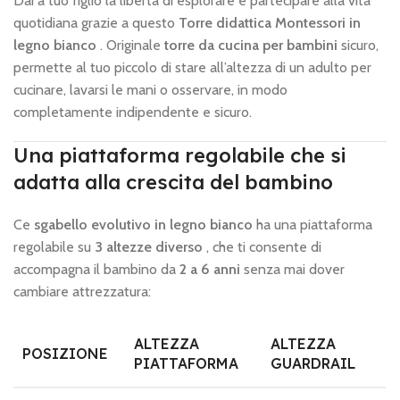
Dai a tuo figlio la libertà di esplorare e partecipare alla vita
quotidiana grazie a questo
Torre didattica Montessori in
legno bianco
. Originale
torre da cucina per bambini
sicuro,
permette al tuo piccolo di stare all’altezza di un adulto per
cucinare, lavarsi le mani o osservare, in modo
completamente indipendente e sicuro.
Una piattaforma regolabile che si
adatta alla crescita del bambino
Ce
sgabello evolutivo in legno bianco
ha una piattaforma
regolabile su
3 altezze diverso
, che ti consente di
accompagna il bambino da
2 a 6 anni
senza mai dover
cambiare attrezzatura:
ALTEZZA
ALTEZZA
POSIZIONE
PIATTAFORMA
GUARDRAIL