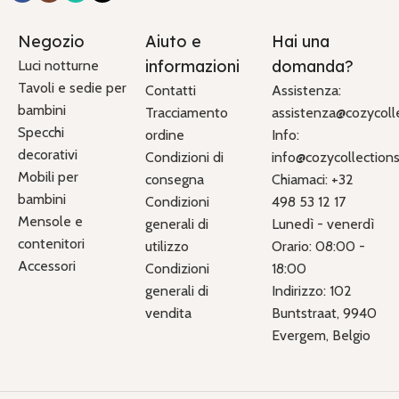
Negozio
Aiuto e
Hai una
informazioni
domanda?
Luci notturne
Tavoli e sedie per
Contatti
Assistenza:
bambini
Tracciamento
assistenza@cozycolle
Specchi
ordine
Info:
decorativi
Condizioni di
info@cozycollections.
Mobili per
consegna
Chiamaci: +32
bambini
Condizioni
498 53 12 17
Mensole e
generali di
Lunedì - venerdì
contenitori
utilizzo
Orario: 08:00 -
Accessori
Condizioni
18:00
generali di
Indirizzo: 102
vendita
Buntstraat, 9940
Evergem, Belgio