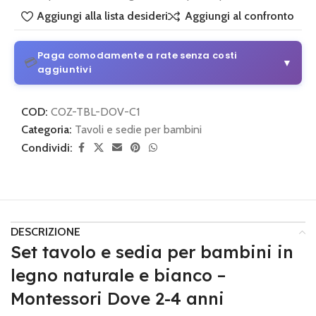
Aggiungi alla lista desideri
Aggiungi al confronto
Paga comodamente a rate senza costi
💳
▼
aggiuntivi
3 o 4 rate senza costi aggiuntivi
COD:
COZ-TBL-DOV-C1
Da 30 € di acquisto
Categoria:
Tavoli e sedie per bambini
Condividi:
💡
Come funziona:
Scegli alla pagina di pagamento
PayPal
e seleziona il piano di pagamento.
3 o 4 rate con Klarna
Semplice e sicuro
DESCRIZIONE
💡
Come funziona:
Scegli alla pagina di pagamento
Klarna
Set tavolo e sedia per bambini in
e imposta le rate mensili.
legno naturale e bianco –
Montessori Dove 2-4 anni
🔒 Pagamento sicuro
•
Nessun costo nascosto