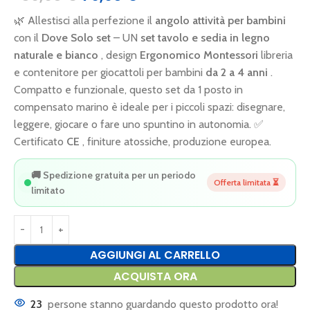
🌿 Allestisci alla perfezione il
angolo attività per bambini
con il
Dove Solo set
– UN
set tavolo e sedia in legno
naturale e bianco
, design
Ergonomico Montessori
libreria
e contenitore per giocattoli per bambini
da 2 a 4 anni
.
Compatto e funzionale, questo set da 1 posto in
compensato marino è ideale per i piccoli spazi: disegnare,
leggere, giocare o fare uno spuntino in autonomia. ✅
Certificato
CE
, finiture atossiche, produzione europea.
🚚 Spedizione gratuita per un periodo
Offerta limitata ⏳
limitato
AGGIUNGI AL CARRELLO
ACQUISTA ORA
23
persone stanno guardando questo prodotto ora!