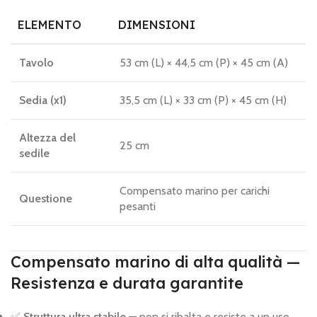
ELEMENTO
DIMENSIONI
Tavolo
53 cm (L) × 44,5 cm (P) × 45 cm (A)
Sedia (x1)
35,5 cm (L) × 33 cm (P) × 45 cm (H)
Altezza del
25 cm
sedile
Compensato marino per carichi
Questione
pesanti
Compensato marino di alta qualità —
Resistenza e durata garantite
✅
Struttura ultra stabile
— non si ribalta e resiste a un uso