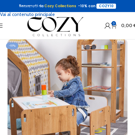
Benvenuti da
Cozy Collections
-10% con
COZY10
Vai alla navigazione
Vai al contenuto principale
0
0,00
-11%