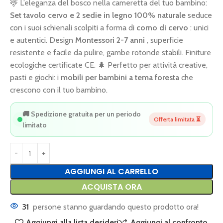
🦌 L’eleganza del bosco nella cameretta del tuo bambino:
Set tavolo cervo e 2 sedie
in legno 100% naturale
seduce
con i suoi schienali scolpiti a forma di
corno di cervo
: unici
e autentici. Design
Montessori 2-7 anni
, superficie
resistente e facile da pulire, gambe rotonde stabili. Finiture
ecologiche certificate CE. 🌲 Perfetto per attività creative,
pasti e giochi: i
mobili per bambini a tema foresta
che
crescono con il tuo bambino.
🚚 Spedizione gratuita per un periodo
Offerta limitata ⏳
limitato
AGGIUNGI AL CARRELLO
ACQUISTA ORA
31
persone stanno guardando questo prodotto ora!
Aggiungi alla lista desideri
Aggiungi al confronto