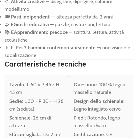
🎨
Attività creative
— disegnare, dipingere, colorare,
modellismo
🍽️
Pasti indipendenti
— altezza perfetta dai 2 anni
🧩
EGiochi educativi
— puzzle, costruzioni, lettura
📚
EApprendimento precoce
— scrittura, lettura, attività
scolastiche
👦👧
Per 2 bambini contemporaneamente
—condivisione e
socializzazione
Caratteristiche tecniche
Tavolo:
L 60 × P 45 × H
Questione:
100% legno
45 cm
massello naturale
Sedie:
L 30 × P 30 × H 28
Design dello schienale:
cm (seduta)
Legno intagliato cervo
Schienale:
26 cm di
Piedi:
Rotondo, legno
altezza
massello chiaro
Età consigliata:
Da 2 a 7
Certificazione:
CE