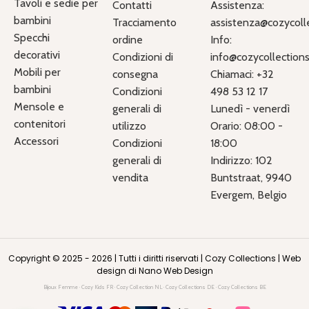
Tavoli e sedie per
Contatti
Assistenza:
bambini
Tracciamento
assistenza@cozycolle
Specchi
ordine
Info:
decorativi
Condizioni di
info@cozycollections.
Mobili per
consegna
Chiamaci: +32
bambini
Condizioni
498 53 12 17
Mensole e
generali di
Lunedì - venerdì
contenitori
utilizzo
Orario: 08:00 -
Accessori
Condizioni
18:00
generali di
Indirizzo: 102
vendita
Buntstraat, 9940
Evergem, Belgio
Copyright © 2025 - 2026 | Tutti i diritti riservati |
Cozy Collections
|
Web
design di Nano Web Design
Bijoux Femme
·
Cozy Kids FR
·
Cozy Collection NL
·
Cozy Collections DE
·
Cozy Collections BE