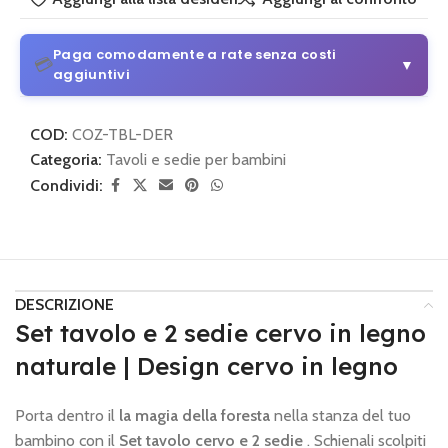
Paga comodamente a rate senza costi
💳
▼
aggiuntivi
3 o 4 rate senza costi aggiuntivi
COD:
COZ-TBL-DER
Da 30 € di acquisto
Categoria:
Tavoli e sedie per bambini
Condividi:
💡
Come funziona:
Scegli alla pagina di pagamento
PayPal
e seleziona il piano di pagamento.
3 o 4 rate con Klarna
Semplice e sicuro
DESCRIZIONE
💡
Come funziona:
Scegli alla pagina di pagamento
Klarna
Set tavolo e 2 sedie cervo in legno
e imposta le rate mensili.
naturale | Design cervo in legno
🔒 Pagamento sicuro
•
Nessun costo nascosto
Porta dentro il
la magia della foresta
nella stanza del tuo
bambino con il
Set tavolo cervo e 2 sedie
. Schienali scolpiti