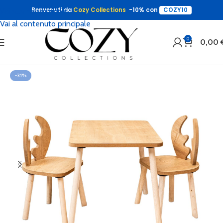
Benvenuti da
Cozy Collections
-10% con
COZY10
Vai alla navigazione
Vai al contenuto principale
0
0,00
-31%