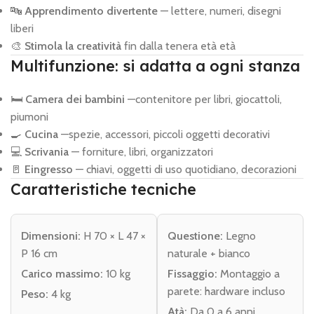
🔤
Apprendimento divertente
— lettere, numeri, disegni
liberi
🎨
Stimola la creatività
fin dalla tenera età età
Multifunzione: si adatta a ogni stanza
🛏️
Camera dei bambini
—contenitore per libri, giocattoli,
piumoni
🍳
Cucina
—spezie, accessori, piccoli oggetti decorativi
💻
Scrivania
— forniture, libri, organizzatori
🚪
Eingresso
— chiavi, oggetti di uso quotidiano, decorazioni
Caratteristiche tecniche
Dimensioni:
H 70 × L 47 ×
Questione:
Legno
P 16 cm
naturale + bianco
Carico massimo:
10 kg
Fissaggio:
Montaggio a
parete: hardware incluso
Peso:
4 kg
Atà:
Da 0 a 6 anni