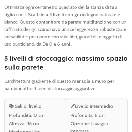
Ottimizza ogni centimetro quadrato del
la stanza di tuo
figlio
con il
Scaffale a 3 livelli con gru
in legno naturale e
bianco. Questo
contenitore da parete multifunzione
con un
raffinato design scandinavo unisce leggerezza, robustezza e
versatilità – per riporre con stile libri, giocattoli e oggetti di
uso quotidiano, da
Da 0 a 6 anni
.
3 livelli di stoccaggio: massimo spazio
sulla parete
L’architettura gradiente di questo
mensola a muro per
bambini
offre 3 aree di stoccaggio aggiuntive:
📚 Sali di livello
🖊️Livello intermedio
Profondità:
12 cm
Profondità:
8 cm
Altezza:
36 cm
Opzione:
Lavagna
integrata
Ideale per:
Libri,