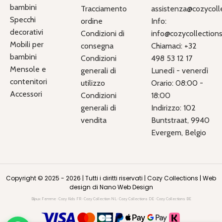
bambini
Tracciamento
assistenza@cozycolle
Specchi
ordine
Info:
decorativi
Condizioni di
info@cozycollections.
Mobili per
consegna
Chiamaci: +32
bambini
Condizioni
498 53 12 17
Mensole e
generali di
Lunedì - venerdì
contenitori
utilizzo
Orario: 08:00 -
Accessori
Condizioni
18:00
generali di
Indirizzo: 102
vendita
Buntstraat, 9940
Evergem, Belgio
Copyright © 2025 - 2026 | Tutti i diritti riservati |
Cozy Collections
|
Web
design di Nano Web Design
Bijoux Femme
·
Cozy Kids FR
·
Cozy Collection NL
·
Cozy Collections DE
·
Cozy Collections BE