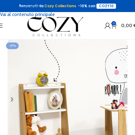
Benvenuti da
Cozy Collections
-10% con
COZY10
Vai alla navigazione
Vai al contenuto principale
0
0,00
-17%