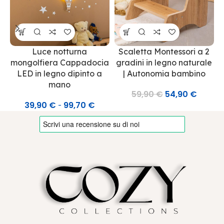
Luce notturna
Scaletta Montessori a 2
mongolfiera Cappadocia
gradini in legno naturale
LED in legno dipinto a
| Autonomia bambino
mano
59,90
€
54,90
€
39,90
€
99,70
€
-