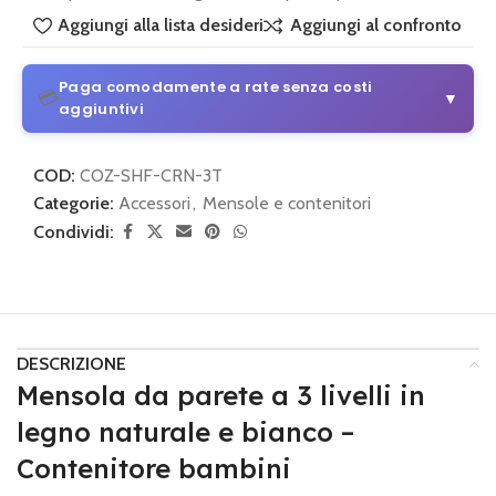
Aggiungi alla lista desideri
Aggiungi al confronto
Paga comodamente a rate senza costi
💳
▼
aggiuntivi
3 o 4 rate senza costi aggiuntivi
COD:
COZ-SHF-CRN-3T
Da 30 € di acquisto
Categorie:
Accessori
,
Mensole e contenitori
Condividi:
💡
Come funziona:
Scegli alla pagina di pagamento
PayPal
e seleziona il piano di pagamento.
3 o 4 rate con Klarna
Semplice e sicuro
DESCRIZIONE
💡
Come funziona:
Scegli alla pagina di pagamento
Klarna
Mensola da parete a 3 livelli in
e imposta le rate mensili.
legno naturale e bianco –
Contenitore bambini
🔒 Pagamento sicuro
•
Nessun costo nascosto