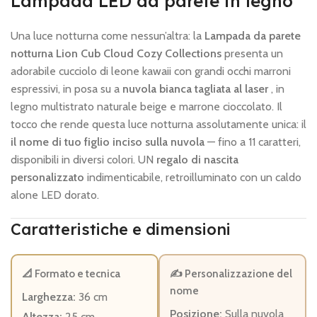
Lampada LED da parete in legno
Una luce notturna come nessun’altra: la
Lampada da parete
notturna Lion Cub Cloud Cozy Collections
presenta un
adorabile cucciolo di leone kawaii con grandi occhi marroni
espressivi, in posa su a
nuvola bianca tagliata al laser
, in
legno multistrato naturale beige e marrone cioccolato. Il
tocco che rende questa luce notturna assolutamente unica: il
il nome di tuo figlio inciso sulla nuvola
— fino a 11 caratteri,
disponibili in diversi colori. UN
regalo di nascita
personalizzato
indimenticabile, retroilluminato con un caldo
alone LED dorato.
Caratteristiche e dimensioni
📐 Formato e tecnica
✍️ Personalizzazione del
nome
Larghezza:
36 cm
Posizione:
Sulla nuvola
Altezza:
25 cm