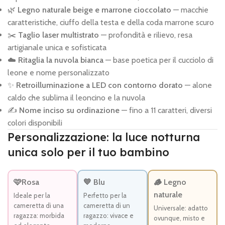
🌿
Legno naturale beige e marrone cioccolato
— macchie
caratteristiche, ciuffo della testa e della coda marrone scuro
✂️
Taglio laser multistrato
— profondità e rilievo, resa
artigianale unica e sofisticata
☁️
Ritaglia la nuvola bianca
— base poetica per il cucciolo di
leone e nome personalizzato
✨
Retroilluminazione a LED con contorno dorato
— alone
caldo che sublima il leoncino e la nuvola
✍️
Nome inciso su ordinazione
— fino a 11 caratteri, diversi
colori disponibili
Personalizzazione: la luce notturna
unica solo per il tuo bambino
🩷Rosa
💙 Blu
🪵 Legno
naturale
Ideale per la
Perfetto per la
cameretta di una
cameretta di un
Universale: adatto
ragazza: morbida
ragazzo: vivace e
ovunque, misto e