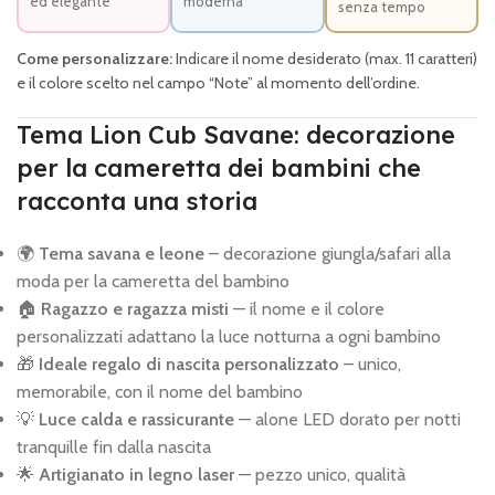
ed elegante
moderna
senza tempo
Come personalizzare:
Indicare il nome desiderato (max. 11 caratteri)
e il colore scelto nel campo “Note” al momento dell’ordine.
Tema Lion Cub Savane: decorazione
per la cameretta dei bambini che
racconta una storia
🌍
Tema savana e leone
– decorazione giungla/safari alla
moda per la cameretta del bambino
🏠
Ragazzo e ragazza misti
— il nome e il colore
personalizzati adattano la luce notturna a ogni bambino
🎁
Ideale regalo di nascita personalizzato
– unico,
memorabile, con il nome del bambino
💡
Luce calda e rassicurante
— alone LED dorato per notti
tranquille fin dalla nascita
🌟
Artigianato in legno laser
— pezzo unico, qualità