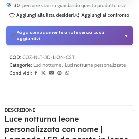
30
persone stanno guardando questo prodotto ora!
Aggiungi alla lista desideri
Aggiungi al confronto
Paga comodamente a rate senza costi
💳
▼
aggiuntivi
3 o 4 rate senza costi aggiuntivi
COD:
COZ-NLT-3D-LION-CST
Da 30 € di acquisto
Categorie:
Luci notturne
,
Luci notturne personalizzate
Condividi:
💡
Come funziona:
Scegli alla pagina di pagamento
PayPal
e seleziona il piano di pagamento.
3 o 4 rate con Klarna
Semplice e sicuro
DESCRIZIONE
💡
Come funziona:
Scegli alla pagina di pagamento
Klarna
Luce notturna leone
e imposta le rate mensili.
personalizzata con nome |
🔒 Pagamento sicuro
•
Nessun costo nascosto