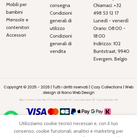
Mobili per
consegna
Chiamaci: +32
bambini
Condizioni
498 53 12 17
Mensole e
generali di
Lunedì - venerdì
contenitori
utilizzo
Orario: 08:00 -
Accessori
Condizioni
18:00
generali di
Indirizzo: 102
vendita
Buntstraat, 9940
Evergem, Belgio
Copyright © 2025 - 2026 | Tutti i diritti riservati |
Cozy Collections
|
Web
design di Nano Web Design
Bijoux Femme
·
Cozy Kids FR
·
Cozy Collection NL
·
Cozy Collections DE
·
Cozy Collections BE
Luce notturna
Utilizziamo cookie tecnici necessari e, con il tuo
leone
personalizzata
consenso, cookie funzionali, analitici e marketing per
59,90
€
AGGIUNG
con nome |
0